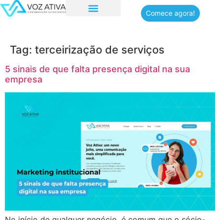
Comece agora!
Quem somos
Tag:
terceirização de serviços
5 sinais de que falta presença digital na sua
empresa
No início de qualquer negócio, é comum que o sócio-