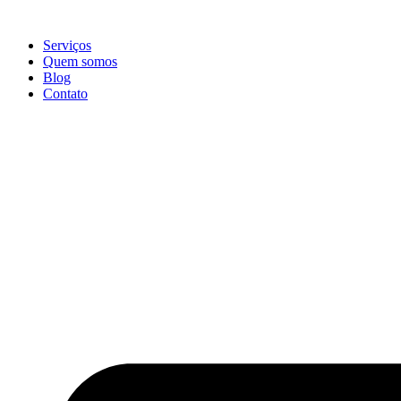
Ir
para
Serviços
o
Quem somos
conteúdo
Blog
Contato