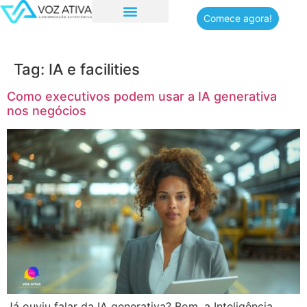
Comece agora!
Quem somos
Tag:
IA e facilities
Como executivos podem usar a IA generativa
nos negócios
Já ouviu falar da IA generativa? Bom, a Inteligência