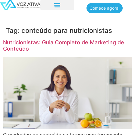
Comece agora!
Quem somos
Tag:
conteúdo para nutricionistas
Nutricionistas: Guia Completo de Marketing de
Conteúdo
O marketing de conteúdo se tornou uma ferramenta