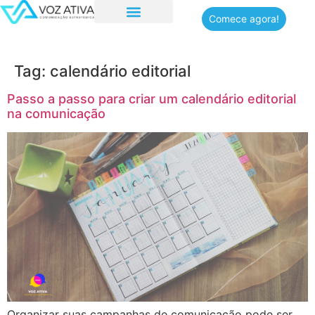
Comece agora!
Quem somos
Tag:
calendário editorial
Passo a passo para criar um calendário editorial
na comunicação
Organizar suas campanhas de comunicação pode ser